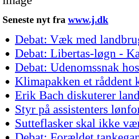
Seneste nyt fra
www.j.dk
Debat: Væk med landbrug
Debat: Libertas-løgn - Ka
Debat: Udenomssnak ho
Klimapakken et råddent 
Erik Bach diskuterer lan
Styr på assistenters lønf
Sutteflasker skal ikke v
Debat: Forældet tankega