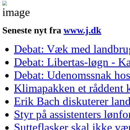
Seneste nyt fra
www.j.dk
Debat: Væk med landbrug
Debat: Libertas-løgn - Ka
Debat: Udenomssnak ho
Klimapakken et råddent 
Erik Bach diskuterer lan
Styr på assistenters lønf
Sutteflasker skal ikke v