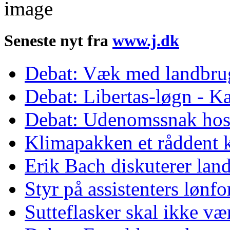
Seneste nyt fra
www.j.dk
Debat: Væk med landbrug
Debat: Libertas-løgn - Ka
Debat: Udenomssnak ho
Klimapakken et råddent 
Erik Bach diskuterer lan
Styr på assistenters lønf
Sutteflasker skal ikke v